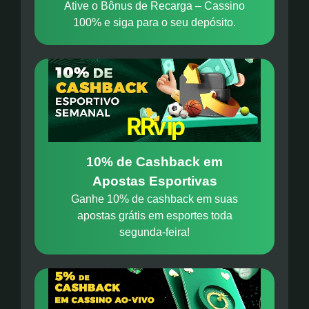
Ative o Bônus de Recarga – Cassino
100% e siga para o seu depósito.
10% de Cashback em
Apostas Esportivas
Ganhe 10% de cashback em suas
apostas grátis em esportes toda
segunda-feira!