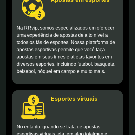
Na RRvip, somos especializados em oferecer
uma experiência de apostas de alto nível a
todos os fãs de esportes! Nossa plataforma de
apostas esportivas permite que você faça
apostas em seus times e atletas favoritos em
diversos esportes, incluindo futebol, basquete,
beisebol, hóquei em campo e muito mais.
Esportes virtuais
No entanto, quando se trata de apostas
esportivas virtuais, ela tem algo totalmente