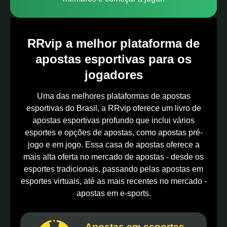
RRvip a melhor plataforma de
apostas esportivas para os
jogadores
Uma das melhores plataformas de apostas
esportivas do Brasil, a RRvip oferece um livro de
apostas esportivas profundo que inclui vários
esportes e opções de apostas, como apostas pré-
jogo e em jogo. Essa casa de apostas oferece a
mais alta oferta no mercado de apostas - desde os
esportes tradicionais, passando pelas apostas em
esportes virtuais, até as mais recentes no mercado -
apostas em e-sports.
Apostas em esportes