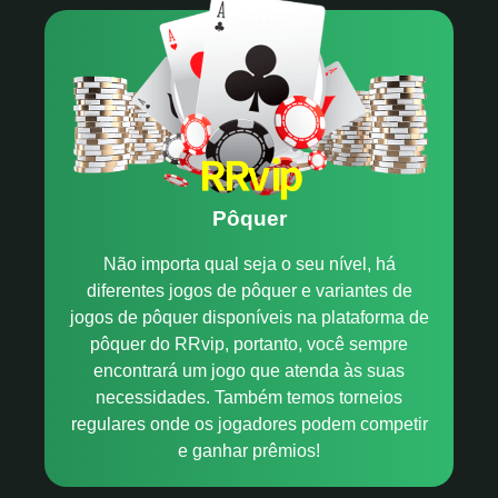
Pôquer
Não importa qual seja o seu nível, há
diferentes jogos de pôquer e variantes de
jogos de pôquer disponíveis na plataforma de
pôquer do RRvip, portanto, você sempre
encontrará um jogo que atenda às suas
necessidades. Também temos torneios
regulares onde os jogadores podem competir
e ganhar prêmios!