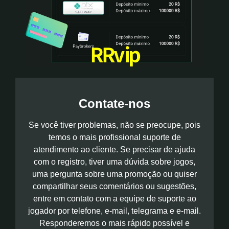
Contate-nos
Se você tiver problemas, não se preocupe, pois
temos o mais profissional suporte de
atendimento ao cliente. Se precisar de ajuda
com o registro, tiver uma dúvida sobre jogos,
uma pergunta sobre uma promoção ou quiser
compartilhar seus comentários ou sugestões,
entre em contato com a equipe de suporte ao
jogador por telefone, e-mail, telegrama e e-mail.
Responderemos o mais rápido possível e