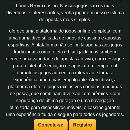
bônus RRvip casino. Nossos jogos são os mais
divertidos e interessantes, venha jogar em nosso sistema
de apostas mais simples.
oferece uma plataforma de jogos online completa, com
uma gama diversificada de jogos de cassino e apostas
esportivas. A plataforma não se limita apenas aos jogos
tradicionais como roleta e blackjack, mas também
oferece uma variedade de apostas ao vivo, com destaque
para o futebol. A emoção de apostar em tempo real
durante os jogos aumenta a interação e torna a
experiência ainda mais empolgante. Além disso, a
plataforma oferece jogos exclusivos como as máquinas
de pesca, que combinam diversão com prêmios. Com
segurança de última geração e uma navegação
otimizada para dispositivos móveis, o cassino garante
uma experiência fluida e segura para todos os jogadores.
Conecte-se
Registro