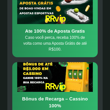
Ate 100% de Aposta Gratis
Caso você perca, receba 100% de
volta como uma Aposta Grátis de até
R$100.
Bônus de Recarga – Cassino
100%