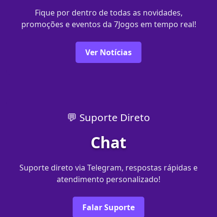
Fique por dentro de todas as novidades,
promoções e eventos da 7Jogos em tempo real!
Ver Notícias
💬 Suporte Direto
Chat
Suporte direto via Telegram, respostas rápidas e
atendimento personalizado!
Falar Suporte