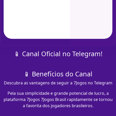
📱 Canal Oficial no Telegram!
📱 Benefícios do Canal
Descubra as vantagens de seguir a 7Jogos no Telegram
Pela sua simplicidade e grande potencial de lucro, a
plataforma 7Jogos 7Jogos Brasil rapidamente se tornou
a favorita dos jogadores brasileiros.