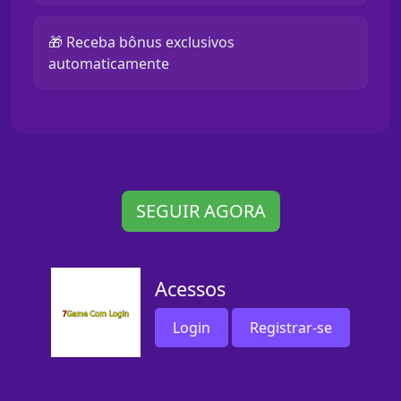
🎁 Receba bônus exclusivos
automaticamente
SEGUIR AGORA
Acessos
Login
Registrar-se