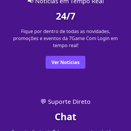
📢 Notícias em Tempo Real
24/7
Fique por dentro de todas as novidades,
promoções e eventos da 7Game Com Login em
tempo real!
Ver Notícias
💬 Suporte Direto
Chat