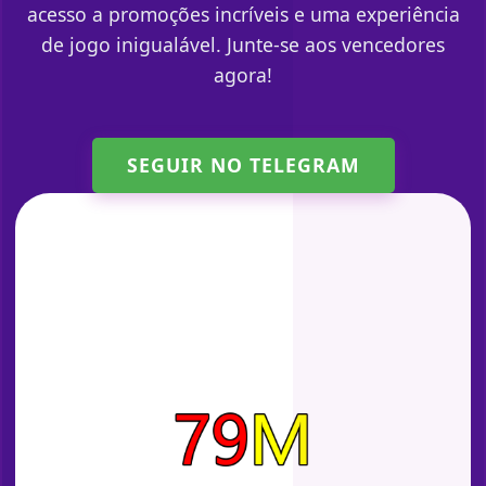
acesso a promoções incríveis e uma experiência
de jogo inigualável. Junte-se aos vencedores
agora!
SEGUIR NO TELEGRAM