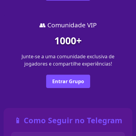
👥 Comunidade VIP
1000+
Junte-se a uma comunidade exclusiva de
jogadores e compartilhe experiências!
Entrar Grupo
📱 Como Seguir no Telegram