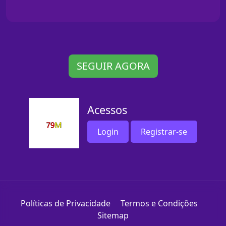
SEGUIR AGORA
Acessos
Login
Registrar-se
Políticas de Privacidade
Termos e Condições
Sitemap