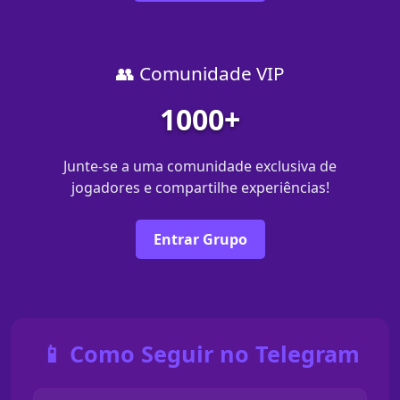
👥 Comunidade VIP
1000+
Junte-se a uma comunidade exclusiva de
jogadores e compartilhe experiências!
Entrar Grupo
📱 Como Seguir no Telegram