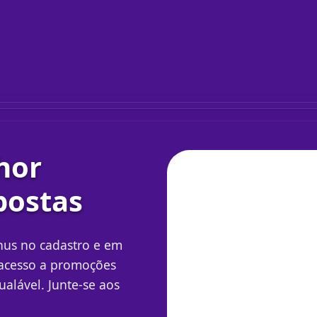
hor
postas
nus no cadastro e em
 acesso a promoções
ualável. Junte-se aos