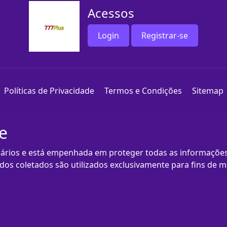
Acessos
Login
Registrar-se
Políticas de Privacidade
Termos e Condições
Sitemap
de
suários e está empenhada em proteger todas as informações
os coletados são utilizados exclusivamente para fins de m