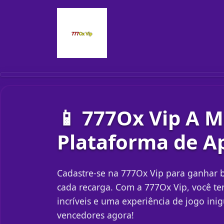
📱 777Ox Vip A M
Plataforma de A
Cadastre-se na 777Ox Vip para ganhar 
cada recarga. Com a 777Ox Vip, você t
incríveis e uma experiência de jogo inig
vencedores agora!