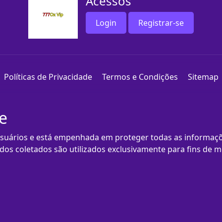
Acessos
Login
Registrar-se
Políticas de Privacidade
Termos e Condições
Sitemap
de
 usuários e está empenhada em proteger todas as informaç
os coletados são utilizados exclusivamente para fins de m