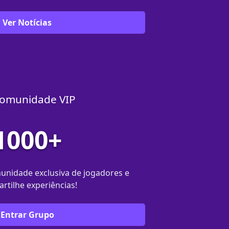
Ver Notícias
Comunidade VIP
1000+
unidade exclusiva de jogadores e
rtilhe experiências!
Entrar Grupo