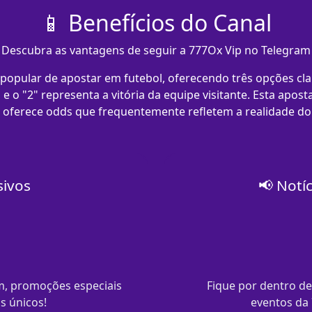
📱 Benefícios do Canal
Descubra as vantagens de seguir a 777Ox Vip no Telegram
 popular de apostar em futebol, oferecendo três opções clara
e o "2" representa a vitória da equipe visitante. Esta apos
 oferece odds que frequentemente refletem a realidade do
sivos
📢 Notí
m, promoções especiais
Fique por dentro d
s únicos!
eventos da