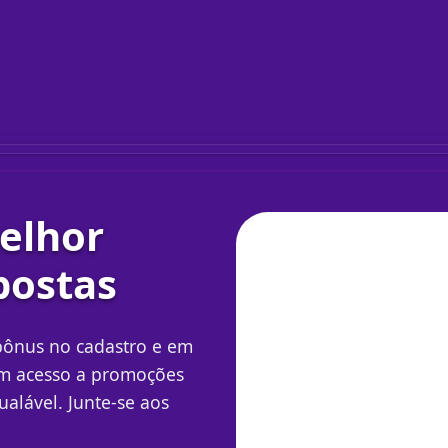
elhor
postas
bônus no cadastro e em
em acesso a promoções
ualável. Junte-se aos