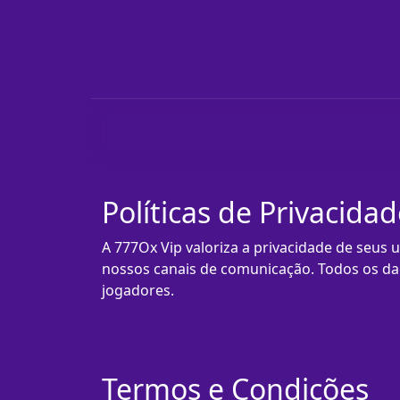
Políticas de Privacida
A 777Ox Vip valoriza a privacidade de seus
nossos canais de comunicação. Todos os dad
jogadores.
Termos e Condições