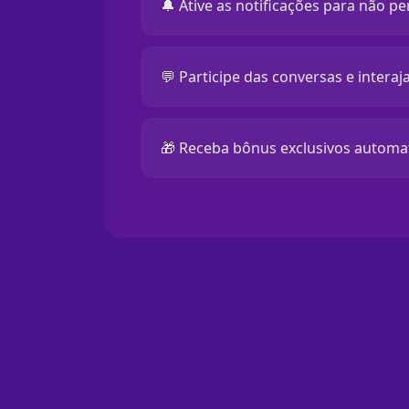
🔔 Ative as notificações para não p
💬 Participe das conversas e interaj
🎁 Receba bônus exclusivos autom