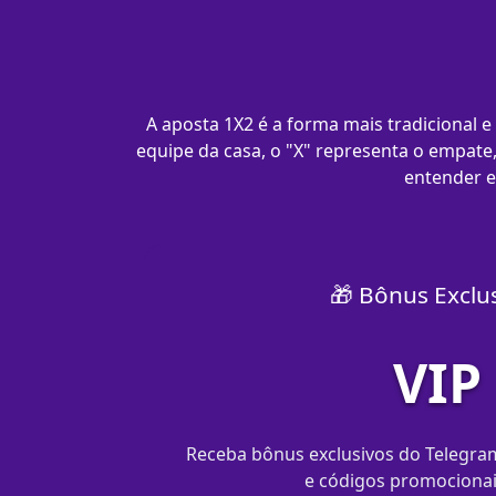
A aposta 1X2 é a forma mais tradicional e
equipe da casa, o "X" representa o empate, 
entender e
🎁 Bônus Exclu
VIP
Receba bônus exclusivos do Telegra
e códigos promocionai