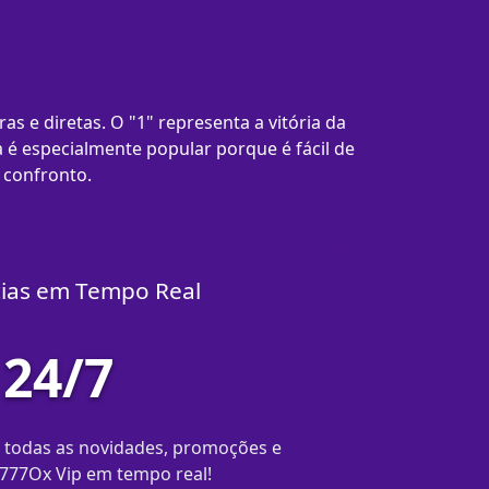
s e diretas. O "1" representa a vitória da
ta é especialmente popular porque é fácil de
 confronto.
cias em Tempo Real
24/7
e todas as novidades, promoções e
 777Ox Vip em tempo real!