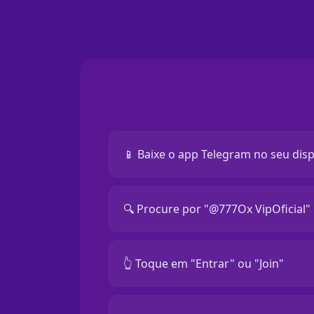
📱 Baixe o app Telegram no seu disp
🔍 Procure por "@777Ox VipOficial"
👆 Toque em "Entrar" ou "Join"