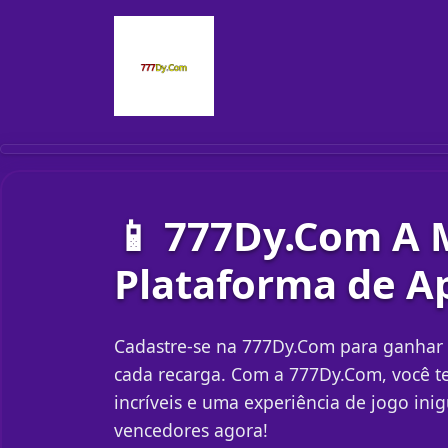
📱 777Dy.Com A 
Plataforma de A
Cadastre-se na 777Dy.Com para ganhar
cada recarga. Com a 777Dy.Com, você 
incríveis e uma experiência de jogo inig
vencedores agora!