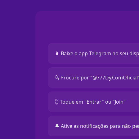
📱 Baixe o app Telegram no seu disp
🔍 Procure por "@777Dy.ComOficial
👆 Toque em "Entrar" ou "Join"
🔔 Ative as notificações para não p