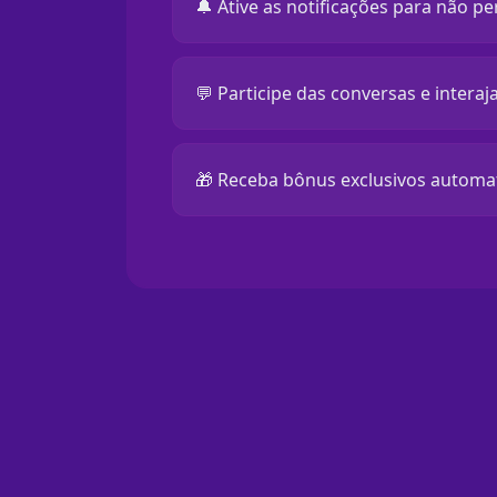
🔔 Ative as notificações para não p
💬 Participe das conversas e interaj
🎁 Receba bônus exclusivos autom