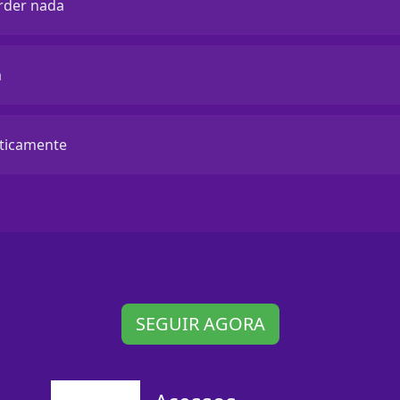
erder nada
a
aticamente
SEGUIR AGORA