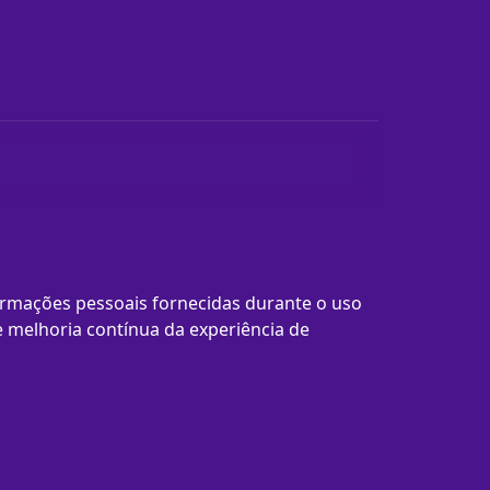
ormações pessoais fornecidas durante o uso
e melhoria contínua da experiência de