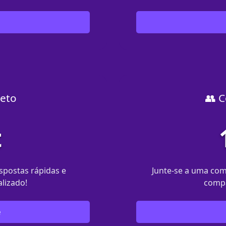
reto
👥 
t
espostas rápidas e
Junte-se a uma com
lizado!
compa
e