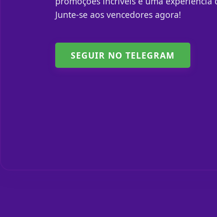
promoções incríveis e uma experiência d
Junte-se aos vencedores agora!
SEGUIR NO TELEGRAM