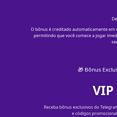
De
O bônus é creditado automaticamente em s
permitindo que você comece a jogar imed
se
🎁 Bônus Exclu
VIP
Receba bônus exclusivos do Telegra
e códigos promocionai