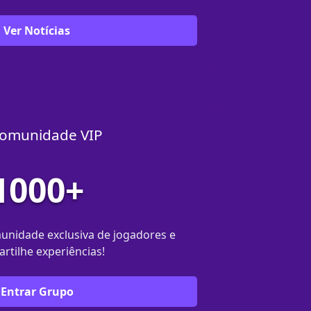
Ver Notícias
Comunidade VIP
1000+
unidade exclusiva de jogadores e
rtilhe experiências!
Entrar Grupo