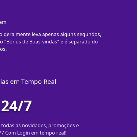
ram
o geralmente leva apenas alguns segundos,
o "Bônus de Boas-vindas" e é separado do
os.
cias em Tempo Real
24/7
e todas as novidades, promoções e
77 Com Login em tempo real!