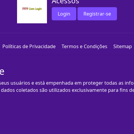
Acessos
Login
Registrar-se
Políticas de Privacidade
Termos e Condições
Sitemap
de
 seus usuários e está empenhada em proteger todas as inf
dados coletados são utilizados exclusivamente para fins d