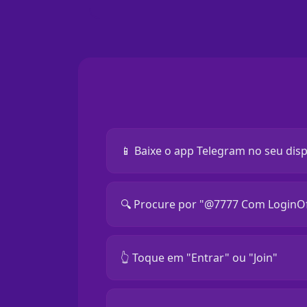
📱 Baixe o app Telegram no seu disp
🔍 Procure por "@7777 Com LoginOfi
👆 Toque em "Entrar" ou "Join"