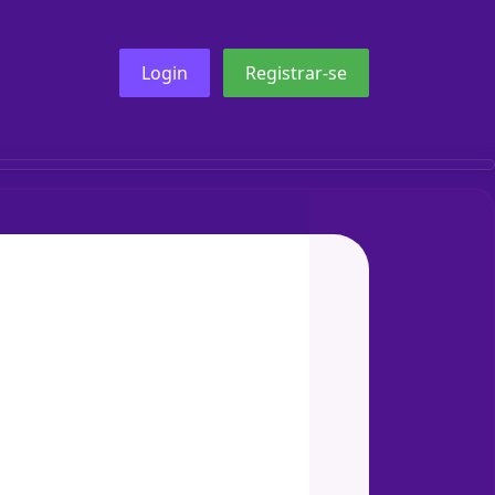
Login
Registrar-se