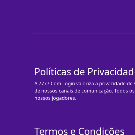
Políticas de Privacida
A 7777 Com Login valoriza a privacidade de
de nossos canais de comunicação. Todos os 
nossos jogadores.
Termos e Condições