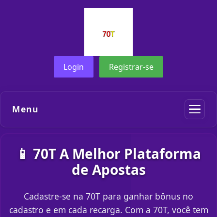
Login
Registrar-se
Menu
📱 70T A Melhor Plataforma
de Apostas
Cadastre-se na 70T para ganhar bônus no
cadastro e em cada recarga. Com a 70T, você tem