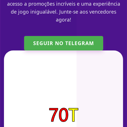
acesso a promoções incríveis e uma experiência
de jogo inigualável. Junte-se aos vencedores
agora!
SEGUIR NO TELEGRAM