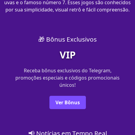
uvas e o famoso número 7. Esses jogos são conhecidos
por sua simplicidade, visual retrô e fácil compreensão.
🎁 Bônus Exclusivos
VIP
Receba bônus exclusivos do Telegram,
promoções especiais e códigos promocionais
únicos!
Ver Bônus
📢 Notícias em Tempo Real