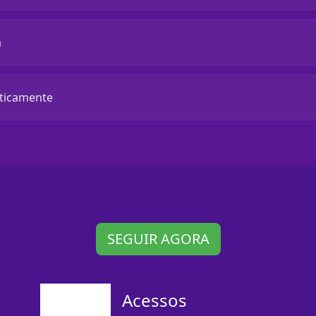
a
aticamente
SEGUIR AGORA
Acessos