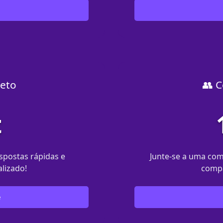
reto
👥 
t
espostas rápidas e
Junte-se a uma com
lizado!
compa
e