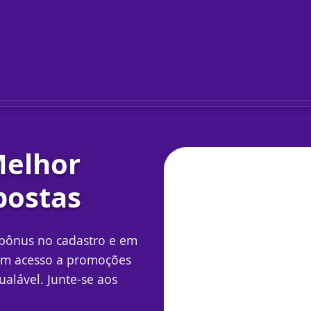
Melhor
postas
bônus no cadastro e em
em acesso a promoções
ualável. Junte-se aos