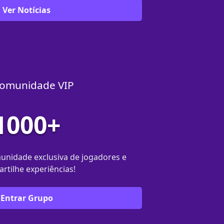
Ver Notícias
Comunidade VIP
1000+
unidade exclusiva de jogadores e
rtilhe experiências!
Entrar Grupo