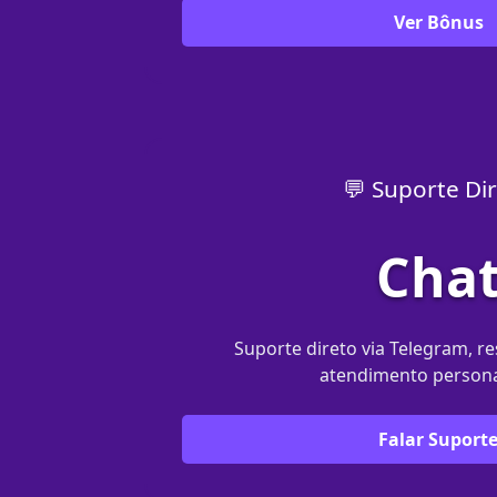
Ver Bônus
💬 Suporte Di
Cha
Suporte direto via Telegram, r
atendimento persona
Falar Suport