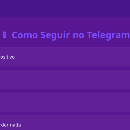
📱 Como Seguir no Telegram
ositivo
"
erder nada