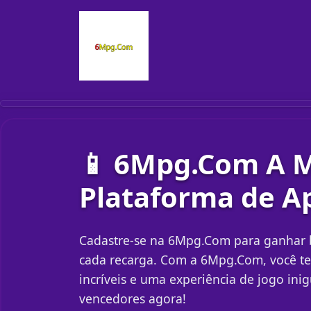
📱 6Mpg.Com A 
Plataforma de A
Cadastre-se na 6Mpg.Com para ganhar 
cada recarga. Com a 6Mpg.Com, você t
incríveis e uma experiência de jogo inig
vencedores agora!