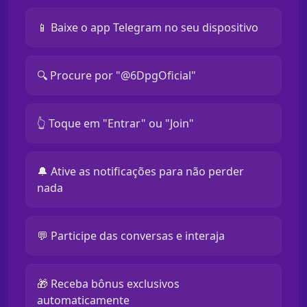
📱 Baixe o app Telegram no seu dispositivo
🔍 Procure por "@6DpgOficial"
👆 Toque em "Entrar" ou "Join"
🔔 Ative as notificações para não perder
nada
💬 Participe das conversas e interaja
🎁 Receba bônus exclusivos
automaticamente