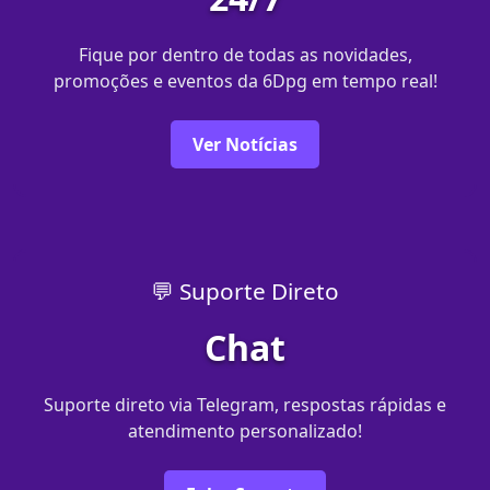
Fique por dentro de todas as novidades,
promoções e eventos da 6Dpg em tempo real!
Ver Notícias
💬 Suporte Direto
Chat
Suporte direto via Telegram, respostas rápidas e
atendimento personalizado!