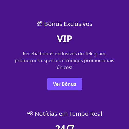
🎁 Bônus Exclusivos
VIP
Receba bônus exclusivos do Telegram,
promoções especiais e códigos promocionais
únicos!
Ver Bônus
📢 Notícias em Tempo Real
24/7