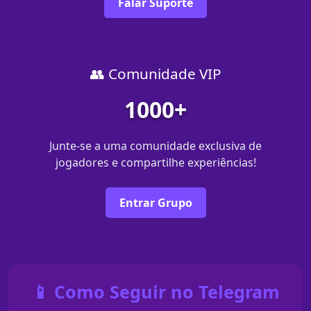
Falar Suporte
👥 Comunidade VIP
1000+
Junte-se a uma comunidade exclusiva de
jogadores e compartilhe experiências!
Entrar Grupo
📱 Como Seguir no Telegram