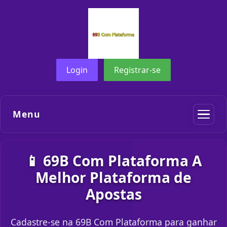
Login
Registrar-se
Menu
📱 69B Com Plataforma A
Melhor Plataforma de
Apostas
Cadastre-se na 69B Com Plataforma para ganhar