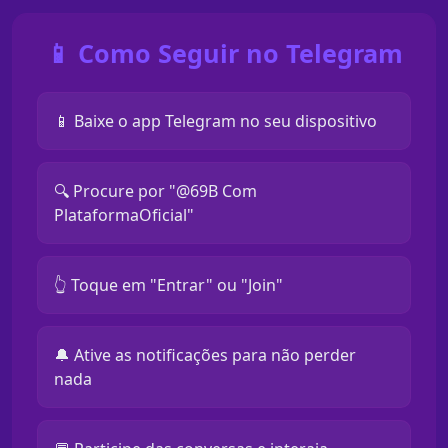
📱 Como Seguir no Telegram
📱 Baixe o app Telegram no seu dispositivo
🔍 Procure por "@69B Com
PlataformaOficial"
👆 Toque em "Entrar" ou "Join"
🔔 Ative as notificações para não perder
nada