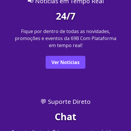
📢 Notícias em Tempo Real
24/7
Fique por dentro de todas as novidades,
promoções e eventos da 69B Com Plataforma
em tempo real!
Ver Notícias
💬 Suporte Direto
Chat