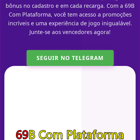
bônus no cadastro e em cada recarga. Com a 69B
Com Plataforma, você tem acesso a promoções
incríveis e uma experiência de jogo inigualável.
Junte-se aos vencedores agora!
SEGUIR NO TELEGRAM