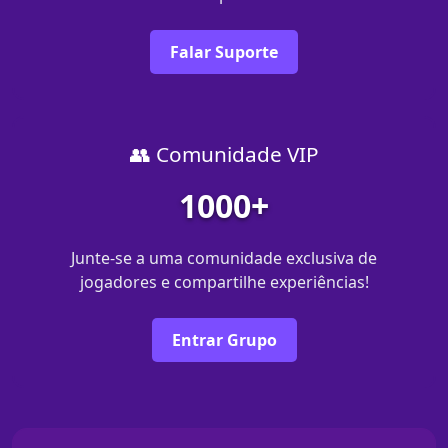
Falar Suporte
👥 Comunidade VIP
1000+
Junte-se a uma comunidade exclusiva de
jogadores e compartilhe experiências!
Entrar Grupo