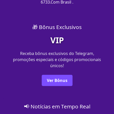
6733.Com Brasil .
🎁 Bônus Exclusivos
VIP
Receba bônus exclusivos do Telegram,
promoções especiais e códigos promocionais
únicos!
Ver Bônus
📢 Notícias em Tempo Real