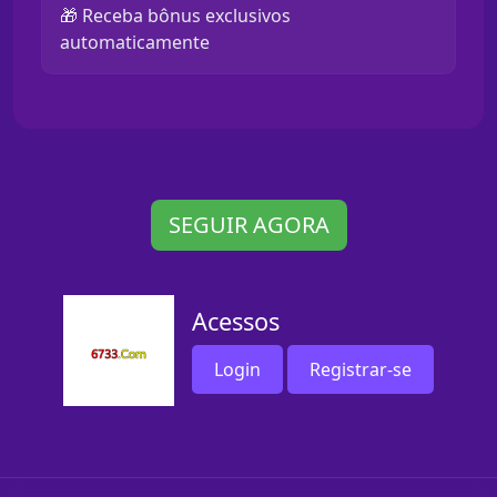
🎁 Receba bônus exclusivos
automaticamente
SEGUIR AGORA
Acessos
Login
Registrar-se