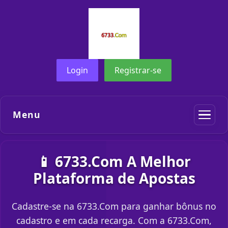
Login
Registrar-se
Menu
📱 6733.Com A Melhor
Plataforma de Apostas
Cadastre-se na 6733.Com para ganhar bônus no
cadastro e em cada recarga. Com a 6733.Com,