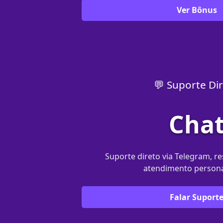
Ver Bônus
💬 Suporte Di
Cha
Suporte direto via Telegram, r
atendimento persona
Falar Suport