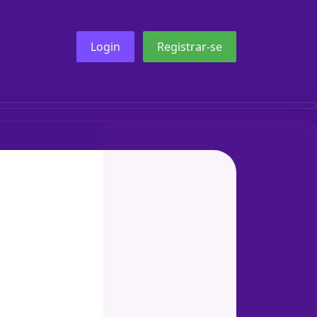
Login
Registrar-se