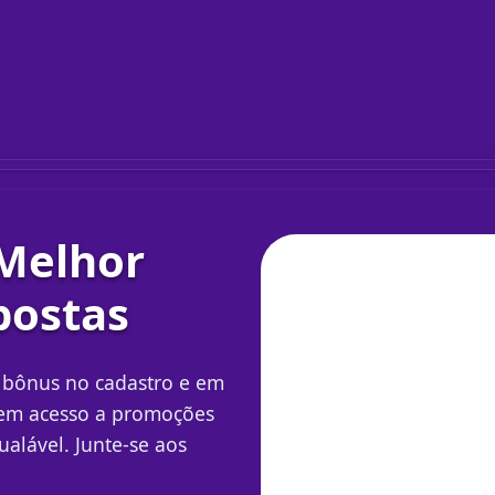
 Melhor
postas
 bônus no cadastro e em
tem acesso a promoções
ualável. Junte-se aos