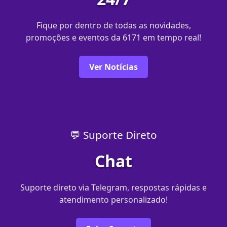
Fique por dentro de todas as novidades,
promoções e eventos da 6171 em tempo real!
Ver Notícias
💬 Suporte Direto
Chat
Suporte direto via Telegram, respostas rápidas e
atendimento personalizado!