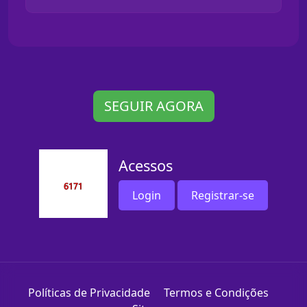
SEGUIR AGORA
Acessos
Login
Registrar-se
Políticas de Privacidade
Termos e Condições