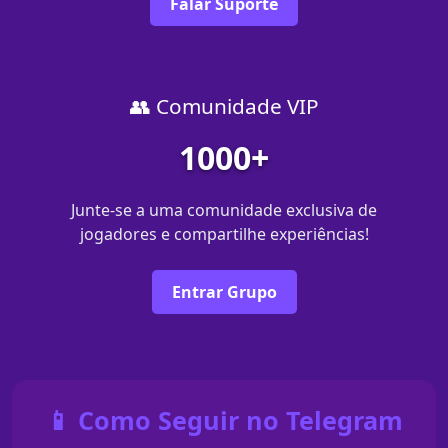
Falar Suporte
👥 Comunidade VIP
1000+
Junte-se a uma comunidade exclusiva de
jogadores e compartilhe experiências!
Entrar Grupo
📱 Como Seguir no Telegram