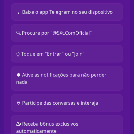
📱 Baixe o app Telegram no seu dispositivo
🔍 Procure por "@5Xt.ComOficial"
👆 Toque em "Entrar" ou "Join"
🔔 Ative as notificações para não perder
nada
💬 Participe das conversas e interaja
🎁 Receba bônus exclusivos
automaticamente