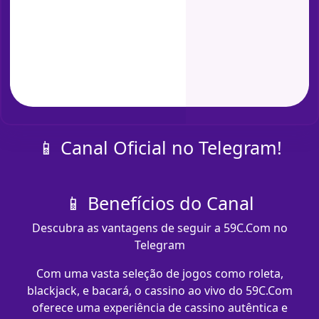
📱 Canal Oficial no Telegram!
📱 Benefícios do Canal
Descubra as vantagens de seguir a 59C.Com no
Telegram
Com uma vasta seleção de jogos como roleta,
blackjack, e bacará, o cassino ao vivo do 59C.Com
oferece uma experiência de cassino autêntica e