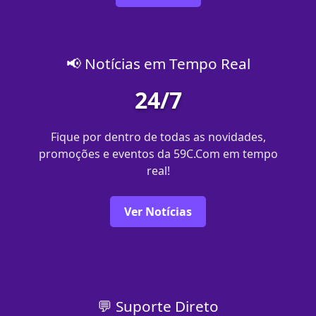
📢 Notícias em Tempo Real
24/7
Fique por dentro de todas as novidades,
promoções e eventos da 59C.Com em tempo
real!
Ver Notícias
💬 Suporte Direto