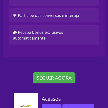
💬 Participe das conversas e interaja
🎁 Receba bônus exclusivos
automaticamente
SEGUIR AGORA
Acessos