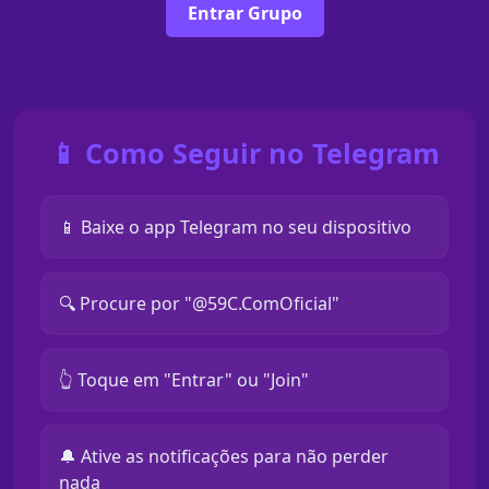
Entrar Grupo
📱 Como Seguir no Telegram
📱 Baixe o app Telegram no seu dispositivo
🔍 Procure por "@59C.ComOficial"
👆 Toque em "Entrar" ou "Join"
🔔 Ative as notificações para não perder
nada