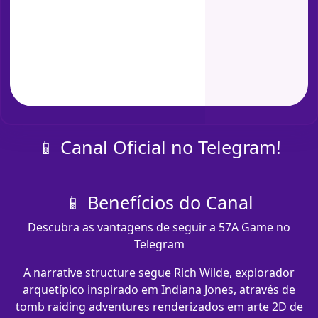
📱 Canal Oficial no Telegram!
📱 Benefícios do Canal
Descubra as vantagens de seguir a 57A Game no
Telegram
A narrative structure segue Rich Wilde, explorador
arquetípico inspirado em Indiana Jones, através de
tomb raiding adventures renderizados em arte 2D de