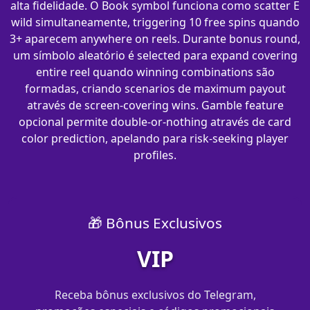
alta fidelidade. O Book symbol funciona como scatter E
wild simultaneamente, triggering 10 free spins quando
3+ aparecem anywhere on reels. Durante bonus round,
um símbolo aleatório é selected para expand covering
entire reel quando winning combinations são
formadas, criando scenarios de maximum payout
através de screen-covering wins. Gamble feature
opcional permite double-or-nothing através de card
color prediction, apelando para risk-seeking player
profiles.
🎁 Bônus Exclusivos
VIP
Receba bônus exclusivos do Telegram,