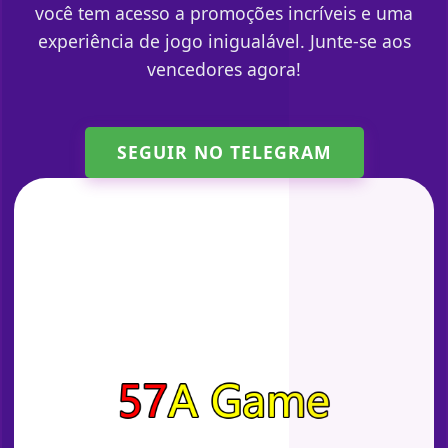
você tem acesso a promoções incríveis e uma
experiência de jogo inigualável. Junte-se aos
vencedores agora!
SEGUIR NO TELEGRAM