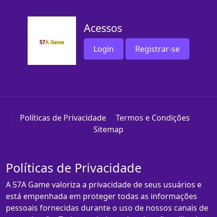
Acessos
Login
Registrar-se
Políticas de Privacidade
Termos e Condições
Sitemap
Políticas de Privacidade
A 57A Game valoriza a privacidade de seus usuários e
está empenhada em proteger todas as informações
pessoais fornecidas durante o uso de nossos canais de