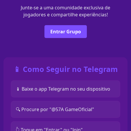
Junte-se a uma comunidade exclusiva de
jogadores e compartilhe experiências!
Entrar Grupo
📱 Como Seguir no Telegram
📱 Baixe o app Telegram no seu dispositivo
🔍 Procure por "@57A GameOficial"
👆 Toque em "Entrar" ou "Join"