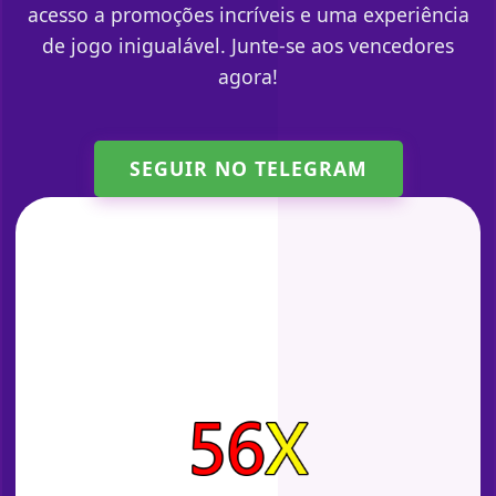
acesso a promoções incríveis e uma experiência
de jogo inigualável. Junte-se aos vencedores
agora!
SEGUIR NO TELEGRAM