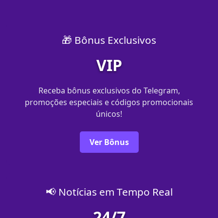
🎁 Bônus Exclusivos
VIP
Receba bônus exclusivos do Telegram,
promoções especiais e códigos promocionais
únicos!
Ver Bônus
📢 Notícias em Tempo Real
24/7