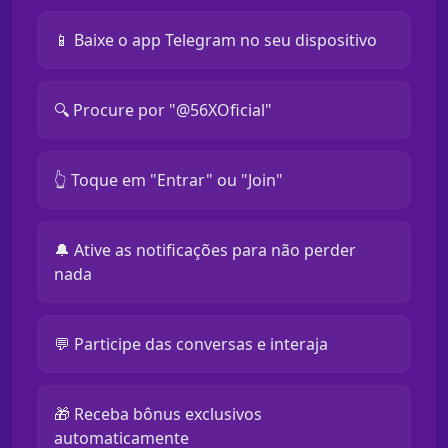
📱 Baixe o app Telegram no seu dispositivo
🔍 Procure por "@56XOficial"
👆 Toque em "Entrar" ou "Join"
🔔 Ative as notificações para não perder
nada
💬 Participe das conversas e interaja
🎁 Receba bônus exclusivos
automaticamente