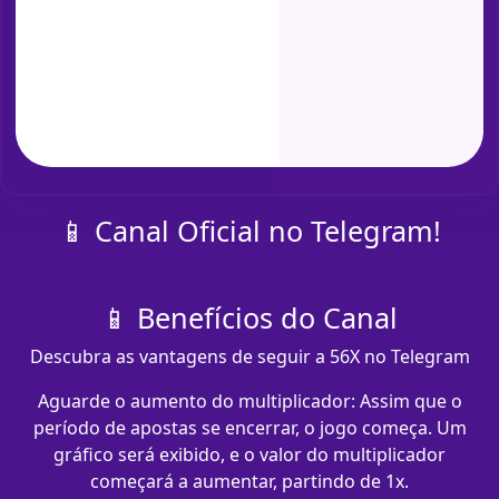
📱 Canal Oficial no Telegram!
📱 Benefícios do Canal
Descubra as vantagens de seguir a 56X no Telegram
Aguarde o aumento do multiplicador: Assim que o
período de apostas se encerrar, o jogo começa. Um
gráfico será exibido, e o valor do multiplicador
começará a aumentar, partindo de 1x.