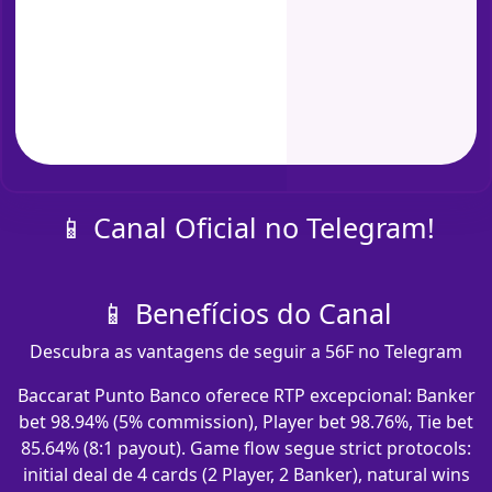
📱 Canal Oficial no Telegram!
📱 Benefícios do Canal
Descubra as vantagens de seguir a 56F no Telegram
Baccarat Punto Banco oferece RTP excepcional: Banker
bet 98.94% (5% commission), Player bet 98.76%, Tie bet
85.64% (8:1 payout). Game flow segue strict protocols:
initial deal de 4 cards (2 Player, 2 Banker), natural wins