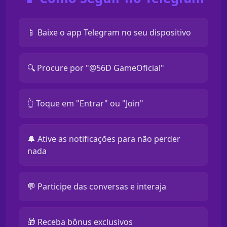
📱 Baixe o app Telegram no seu dispositivo
🔍 Procure por "@56D GameOficial"
👆 Toque em "Entrar" ou "Join"
🔔 Ative as notificações para não perder
nada
💬 Participe das conversas e interaja
🎁 Receba bônus exclusivos