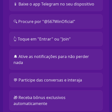
📱 Baixe o app Telegram no seu dispositivo
🔍 Procure por "@567WinOficial"
👆 Toque em "Entrar" ou "Join"
🔔 Ative as notificações para não perder
nada
💬 Participe das conversas e interaja
🎁 Receba bônus exclusivos
automaticamente