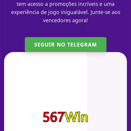
tem acesso a promoções incríveis e uma
experiência de jogo inigualável. Junte-se aos
vencedores agora!
SEGUIR NO TELEGRAM