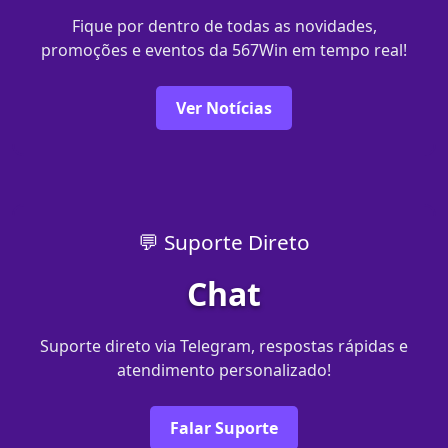
Fique por dentro de todas as novidades,
promoções e eventos da 567Win em tempo real!
Ver Notícias
💬 Suporte Direto
Chat
Suporte direto via Telegram, respostas rápidas e
atendimento personalizado!
Falar Suporte