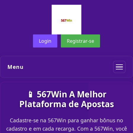
Login
Registrar-se
Menu
📱 567Win A Melhor
Plataforma de Apostas
Cadastre-se na 567Win para ganhar bônus no
cadastro e em cada recarga. Com a 567Win, você