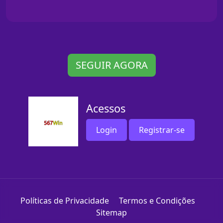
SEGUIR AGORA
Acessos
Login
Registrar-se
Políticas de Privacidade
Termos e Condições
Sitemap