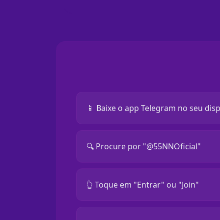
📱 Baixe o app Telegram no seu disp
🔍 Procure por "@55NNOficial"
👆 Toque em "Entrar" ou "Join"