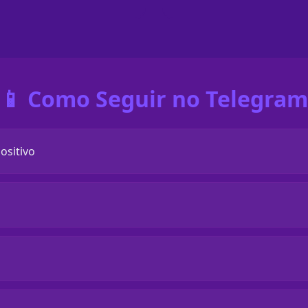
📱 Como Seguir no Telegram
ositivo