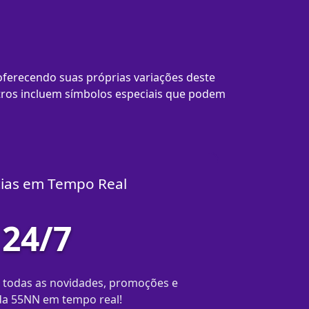
 oferecendo suas próprias variações deste
tros incluem símbolos especiais que podem
cias em Tempo Real
24/7
e todas as novidades, promoções e
da 55NN em tempo real!