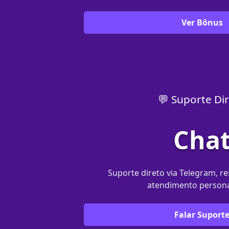
Ver Bônus
💬 Suporte Di
Cha
Suporte direto via Telegram, r
atendimento persona
Falar Suport