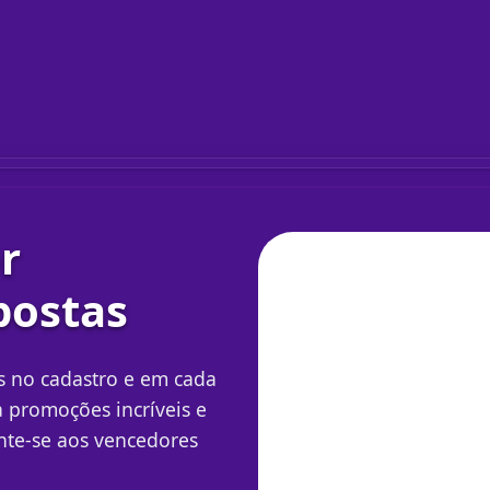
r
postas
 no cadastro e em cada
 promoções incríveis e
unte-se aos vencedores