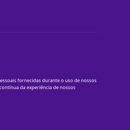
essoais fornecidas durante o uso de nossos
 contínua da experiência de nossos