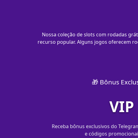
Nossa coleção de slots com rodadas gráti
recurso popular. Alguns jogos oferecem r
🎁 Bônus Exclu
VIP
Receba bônus exclusivos do Telegra
e códigos promocionai