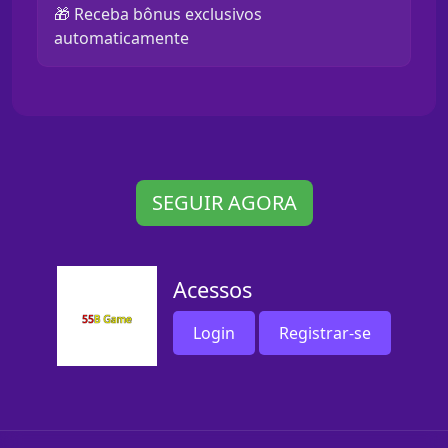
🎁 Receba bônus exclusivos
automaticamente
SEGUIR AGORA
Acessos
Login
Registrar-se