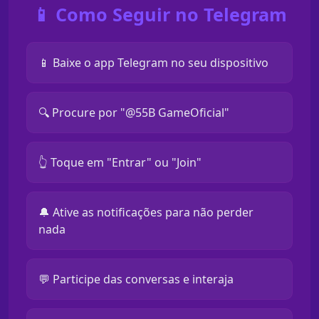
📱 Como Seguir no Telegram
📱 Baixe o app Telegram no seu dispositivo
🔍 Procure por "@55B GameOficial"
👆 Toque em "Entrar" ou "Join"
🔔 Ative as notificações para não perder
nada
💬 Participe das conversas e interaja