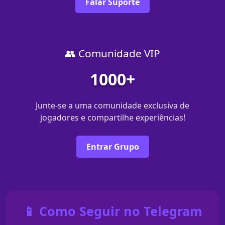
Falar Suporte
👥 Comunidade VIP
1000+
Junte-se a uma comunidade exclusiva de
jogadores e compartilhe experiências!
Entrar Grupo
📱 Como Seguir no Telegram