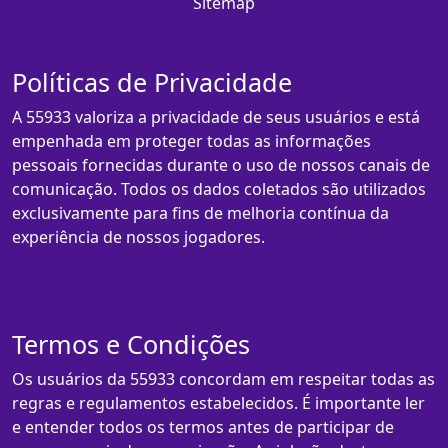
Sitemap
Políticas de Privacidade
A 55933 valoriza a privacidade de seus usuários e está
empenhada em proteger todas as informações
pessoais fornecidas durante o uso de nossos canais de
comunicação. Todos os dados coletados são utilizados
exclusivamente para fins de melhoria contínua da
experiência de nossos jogadores.
Termos e Condições
Os usuários da 55933 concordam em respeitar todas as
regras e regulamentos estabelecidos. É importante ler
e entender todos os termos antes de participar de