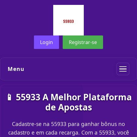
Login
Registrar-se
Menu
📱 55933 A Melhor Plataforma
de Apostas
Cadastre-se na 55933 para ganhar bônus no
cadastro e em cada recarga. Com a 55933, você