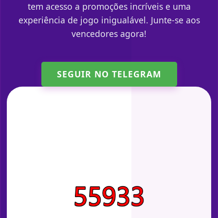
tem acesso a promoções incríveis e uma
experiência de jogo inigualável. Junte-se aos
vencedores agora!
SEGUIR NO TELEGRAM