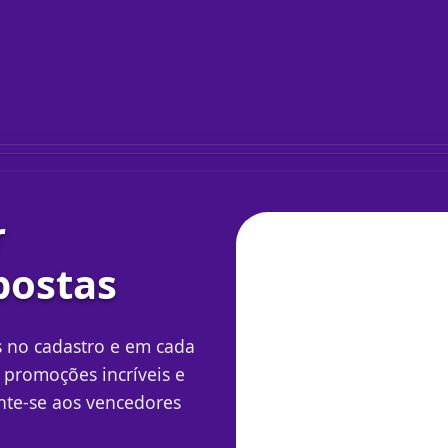
r
postas
 no cadastro e em cada
 promoções incríveis e
unte-se aos vencedores