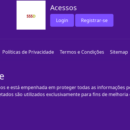
Acessos
Login
Registrar-se
Políticas de Privacidade
Termos e Condições
Sitemap
de
rios e está empenhada em proteger todas as informações p
tados são utilizados exclusivamente para fins de melhoria