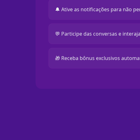
🔔 Ative as notificações para não p
💬 Participe das conversas e interaj
🎁 Receba bônus exclusivos autom