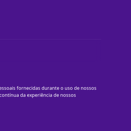
essoais fornecidas durante o uso de nossos
 contínua da experiência de nossos