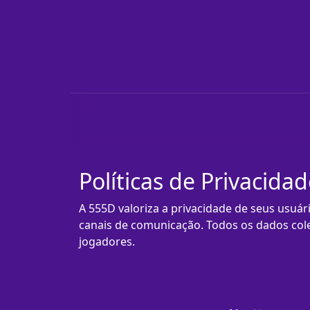
Políticas de Privacida
A 555D valoriza a privacidade de seus usuá
canais de comunicação. Todos os dados cole
jogadores.