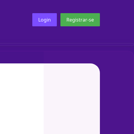
Login
Registrar-se