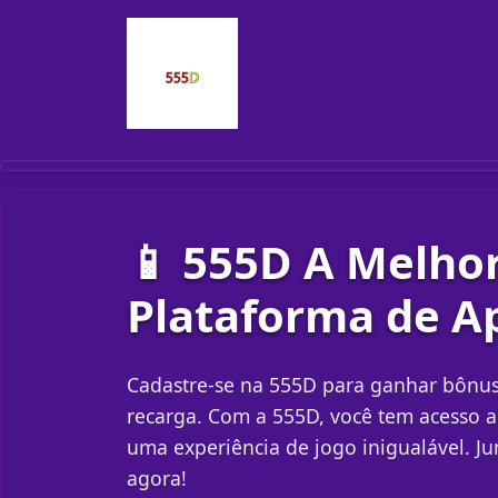
📱 555D A Melho
Plataforma de A
Cadastre-se na 555D para ganhar bônus
recarga. Com a 555D, você tem acesso a
uma experiência de jogo inigualável. J
agora!