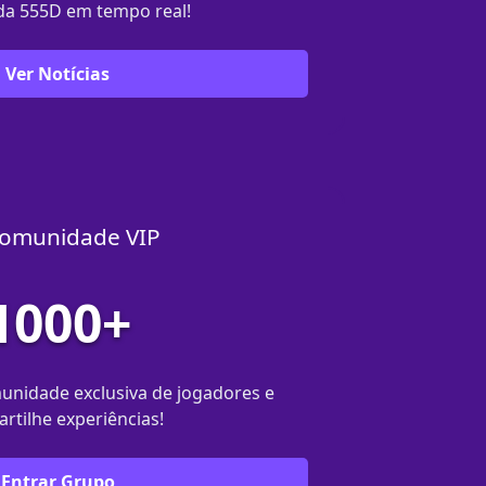
da 555D em tempo real!
Ver Notícias
Comunidade VIP
1000+
unidade exclusiva de jogadores e
rtilhe experiências!
Entrar Grupo