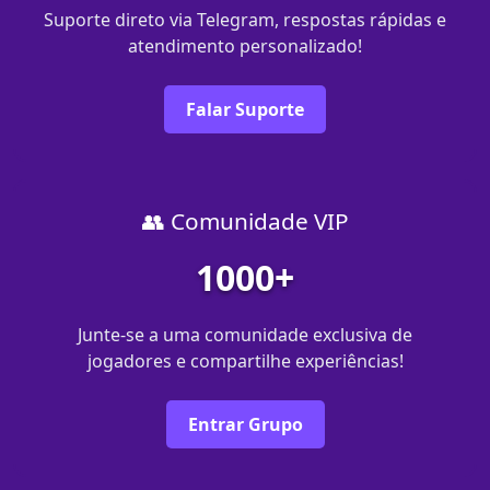
Suporte direto via Telegram, respostas rápidas e
atendimento personalizado!
Falar Suporte
👥 Comunidade VIP
1000+
Junte-se a uma comunidade exclusiva de
jogadores e compartilhe experiências!
Entrar Grupo