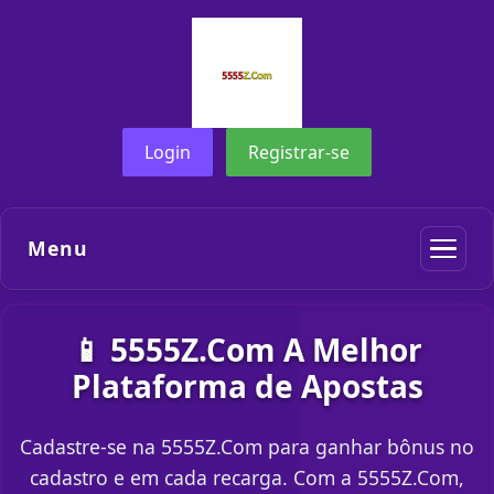
Login
Registrar-se
Menu
📱 5555Z.Com A Melhor
Plataforma de Apostas
Cadastre-se na 5555Z.Com para ganhar bônus no
cadastro e em cada recarga. Com a 5555Z.Com,