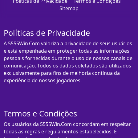
Políticas de Privacidade
Termos e Condições
Sitemap
Políticas de Privacidade
A 5555Win.Com valoriza a privacidade de seus usuários
e está empenhada em proteger todas as informações
pessoais fornecidas durante o uso de nossos canais de
comunicação. Todos os dados coletados são utilizados
exclusivamente para fins de melhoria contínua da
experiência de nossos jogadores.
Termos e Condições
Os usuários da 5555Win.Com concordam em respeitar
todas as regras e regulamentos estabelecidos. É