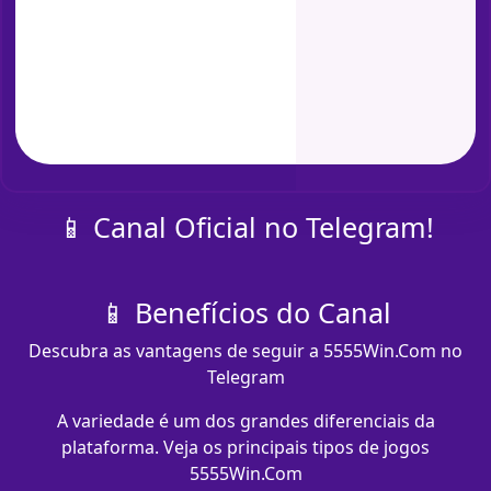
📱 Canal Oficial no Telegram!
📱 Benefícios do Canal
Descubra as vantagens de seguir a 5555Win.Com no
Telegram
A variedade é um dos grandes diferenciais da
plataforma. Veja os principais tipos de jogos
5555Win.Com