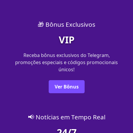
🎁 Bônus Exclusivos
VIP
Receba bônus exclusivos do Telegram,
promoções especiais e códigos promocionais
únicos!
Ver Bônus
📢 Notícias em Tempo Real
24/7