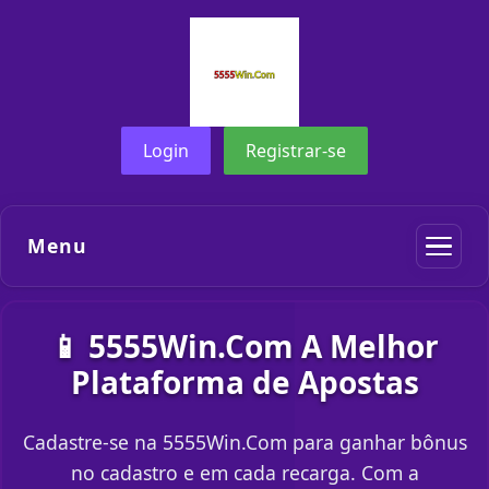
Login
Registrar-se
Menu
📱 5555Win.Com A Melhor
Plataforma de Apostas
Cadastre-se na 5555Win.Com para ganhar bônus
no cadastro e em cada recarga. Com a