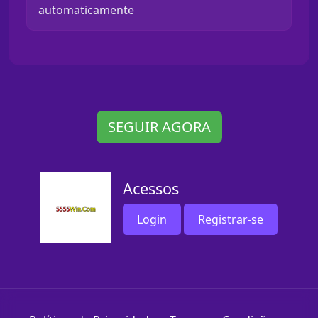
automaticamente
SEGUIR AGORA
Acessos
Login
Registrar-se