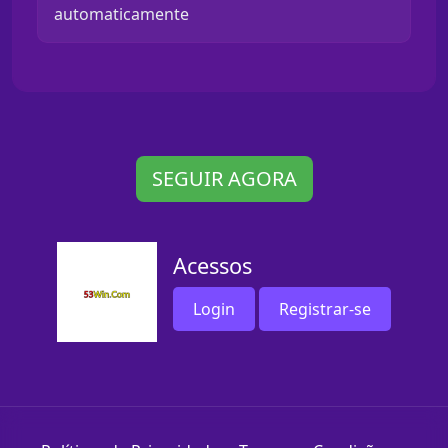
automaticamente
SEGUIR AGORA
Acessos
Login
Registrar-se