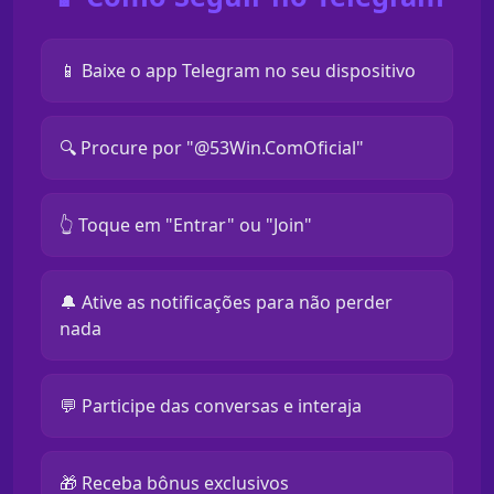
📱 Baixe o app Telegram no seu dispositivo
🔍 Procure por "@53Win.ComOficial"
👆 Toque em "Entrar" ou "Join"
🔔 Ative as notificações para não perder
nada
💬 Participe das conversas e interaja
🎁 Receba bônus exclusivos