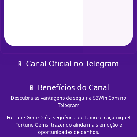
📱 Canal Oficial no Telegram!
📱 Benefícios do Canal
Descubra as vantagens de seguir a 53Win.Com no
Telegram
Fortune Gems 2 é a sequência do famoso caça-níquel
Fortune Gems, trazendo ainda mais emoção e
oportunidades de ganhos.