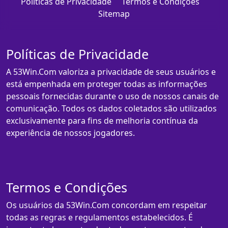
Políticas de Privacidade
Termos e Condições
Sitemap
Políticas de Privacidade
A 53Win.Com valoriza a privacidade de seus usuários e
está empenhada em proteger todas as informações
pessoais fornecidas durante o uso de nossos canais de
comunicação. Todos os dados coletados são utilizados
exclusivamente para fins de melhoria contínua da
experiência de nossos jogadores.
Termos e Condições
Os usuários da 53Win.Com concordam em respeitar
todas as regras e regulamentos estabelecidos. É