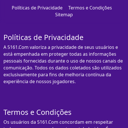
Políticas de Privacidade
Termos e Condições
Sitemap
Políticas de Privacidade
A 5161.Com valoriza a privacidade de seus usuários e
está empenhada em proteger todas as informações
pessoais fornecidas durante o uso de nossos canais de
comunicação. Todos os dados coletados são utilizados
exclusivamente para fins de melhoria contínua da
experiência de nossos jogadores.
Termos e Condições
Os usuários da 5161.Com concordam em respeitar