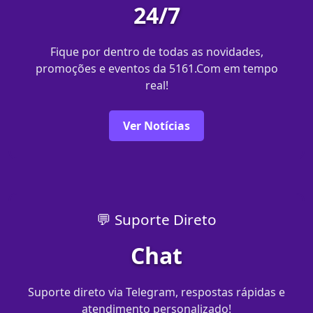
24/7
Fique por dentro de todas as novidades,
promoções e eventos da 5161.Com em tempo
real!
Ver Notícias
💬 Suporte Direto
Chat
Suporte direto via Telegram, respostas rápidas e
atendimento personalizado!