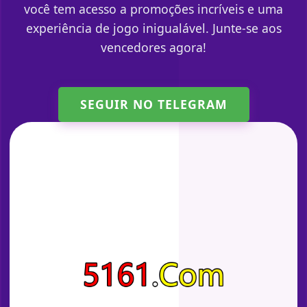
você tem acesso a promoções incríveis e uma
experiência de jogo inigualável. Junte-se aos
vencedores agora!
SEGUIR NO TELEGRAM