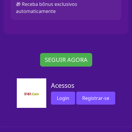
🎁 Receba bônus exclusivos
automaticamente
SEGUIR AGORA
Acessos
Login
Registrar-se