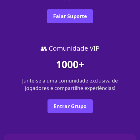
Falar Suporte
👥 Comunidade VIP
1000+
Junte-se a uma comunidade exclusiva de
jogadores e compartilhe experiências!
Entrar Grupo