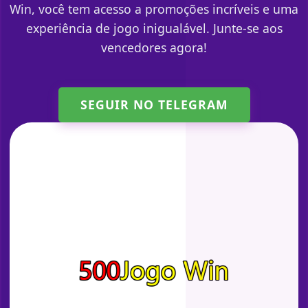
Win, você tem acesso a promoções incríveis e uma
experiência de jogo inigualável. Junte-se aos
vencedores agora!
SEGUIR NO TELEGRAM