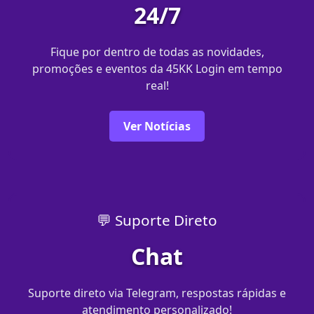
24/7
Fique por dentro de todas as novidades,
promoções e eventos da 45KK Login em tempo
real!
Ver Notícias
💬 Suporte Direto
Chat
Suporte direto via Telegram, respostas rápidas e
atendimento personalizado!