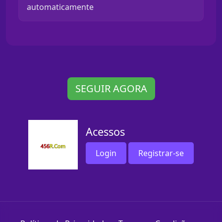
automaticamente
SEGUIR AGORA
Acessos
Login
Registrar-se