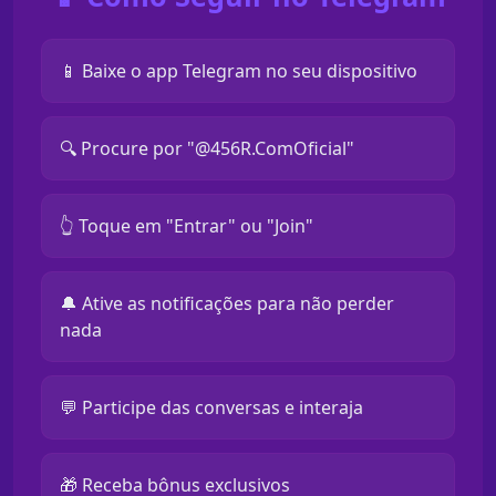
📱 Baixe o app Telegram no seu dispositivo
🔍 Procure por "@456R.ComOficial"
👆 Toque em "Entrar" ou "Join"
🔔 Ative as notificações para não perder
nada
💬 Participe das conversas e interaja
🎁 Receba bônus exclusivos