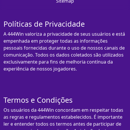
Sitemap
Políticas de Privacidade
A 444Win valoriza a privacidade de seus usuários e está
empenhada em proteger todas as informações
pessoais fornecidas durante o uso de nossos canais de
comunicação. Todos os dados coletados são utilizados
exclusivamente para fins de melhoria contínua da
experiência de nossos jogadores.
Termos e Condições
Os usuários da 444Win concordam em respeitar todas
as regras e regulamentos estabelecidos. É importante
ler e entender todos os termos antes de participar de