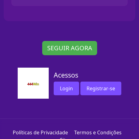
SEGUIR AGORA
Acessos
Login
Registrar-se
Políticas de Privacidade
Termos e Condições