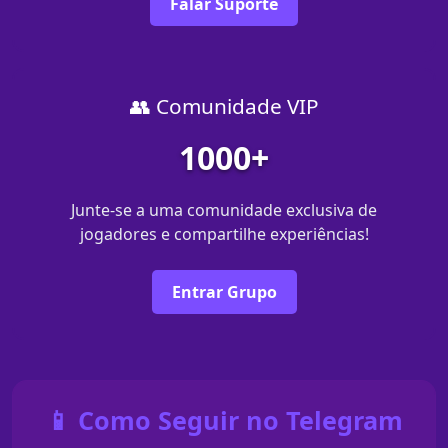
Falar Suporte
👥 Comunidade VIP
1000+
Junte-se a uma comunidade exclusiva de
jogadores e compartilhe experiências!
Entrar Grupo
📱 Como Seguir no Telegram