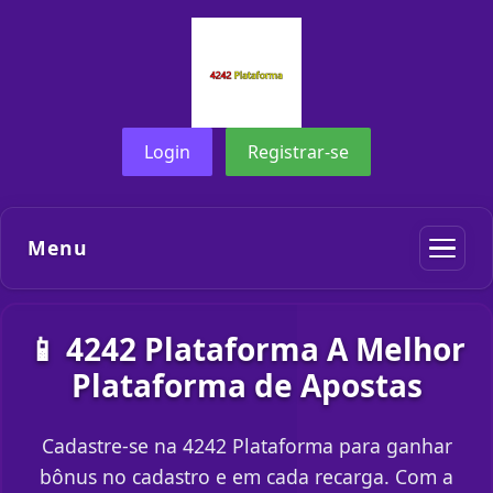
Login
Registrar-se
Menu
📱 4242 Plataforma A Melhor
Plataforma de Apostas
Cadastre-se na 4242 Plataforma para ganhar
bônus no cadastro e em cada recarga. Com a