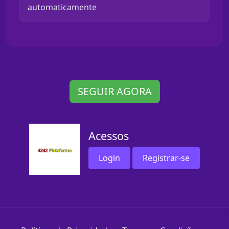
automaticamente
SEGUIR AGORA
Acessos
Login
Registrar-se