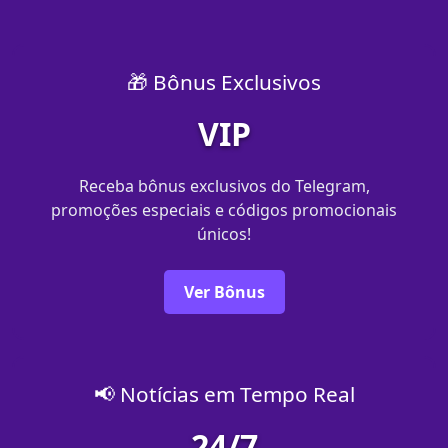
🎁 Bônus Exclusivos
VIP
Receba bônus exclusivos do Telegram,
promoções especiais e códigos promocionais
únicos!
Ver Bônus
📢 Notícias em Tempo Real
24/7