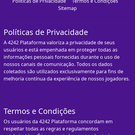
Políticas de Privacidade
Termos e Condições
Sitemap
Políticas de Privacidade
A 4242 Plataforma valoriza a privacidade de seus
usuários e está empenhada em proteger todas as
informações pessoais fornecidas durante o uso de
nossos canais de comunicação. Todos os dados
coletados são utilizados exclusivamente para fins de
melhoria contínua da experiência de nossos jogadores.
Termos e Condições
Os usuários da 4242 Plataforma concordam em
respeitar todas as regras e regulamentos