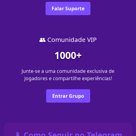
Falar Suporte
👥 Comunidade VIP
1000+
Junte-se a uma comunidade exclusiva de
jogadores e compartilhe experiências!
Entrar Grupo
📱 Como Seguir no Telegram