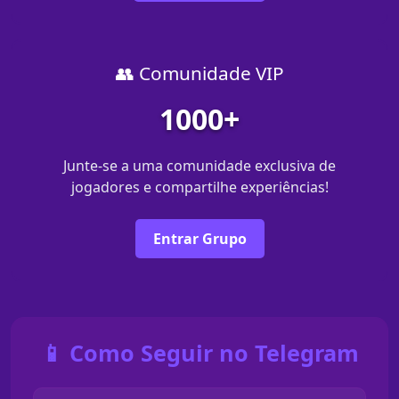
👥 Comunidade VIP
1000+
Junte-se a uma comunidade exclusiva de
jogadores e compartilhe experiências!
Entrar Grupo
📱 Como Seguir no Telegram