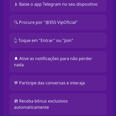
📱 Baixe o app Telegram no seu dispositivo
🔍 Procure por "@3SS VipOficial"
👆 Toque em "Entrar" ou "Join"
🔔 Ative as notificações para não perder
nada
💬 Participe das conversas e interaja
🎁 Receba bônus exclusivos
automaticamente