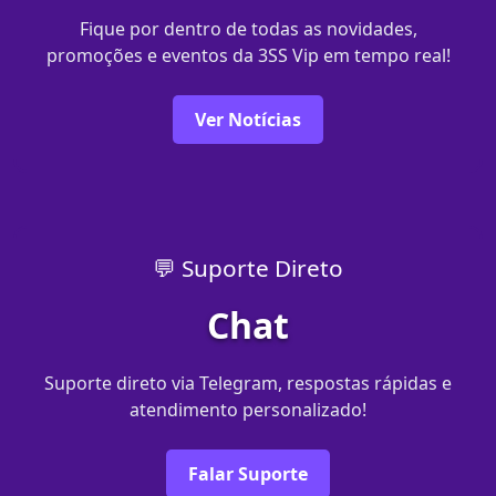
Fique por dentro de todas as novidades,
promoções e eventos da 3SS Vip em tempo real!
Ver Notícias
💬 Suporte Direto
Chat
Suporte direto via Telegram, respostas rápidas e
atendimento personalizado!
Falar Suporte