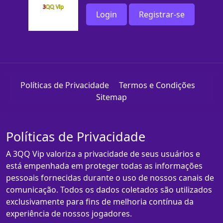
Login
Registrar-se
Políticas de Privacidade
Termos e Condições
Sitemap
Políticas de Privacidade
A 3QQ Vip valoriza a privacidade de seus usuários e
está empenhada em proteger todas as informações
pessoais fornecidas durante o uso de nossos canais de
comunicação. Todos os dados coletados são utilizados
exclusivamente para fins de melhoria contínua da
experiência de nossos jogadores.