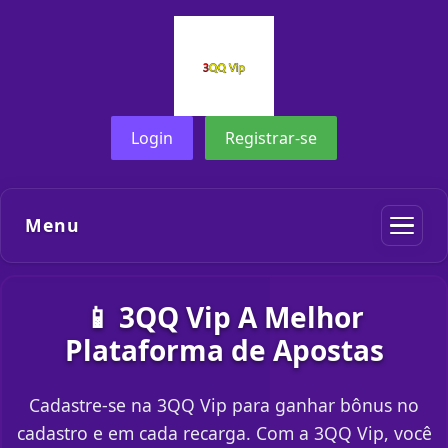
Login
Registrar-se
Menu
📱 3QQ Vip A Melhor
Plataforma de Apostas
Cadastre-se na 3QQ Vip para ganhar bônus no
cadastro e em cada recarga. Com a 3QQ Vip, você