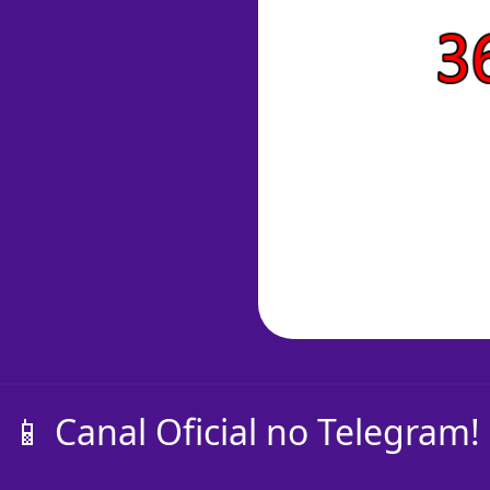
📱 Canal Oficial no Telegram!