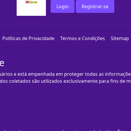
Login
Registrar-se
Políticas de Privacidade
Termos e Condições
Sitemap
de
suários e está empenhada em proteger todas as informaçõe
os coletados são utilizados exclusivamente para fins de m