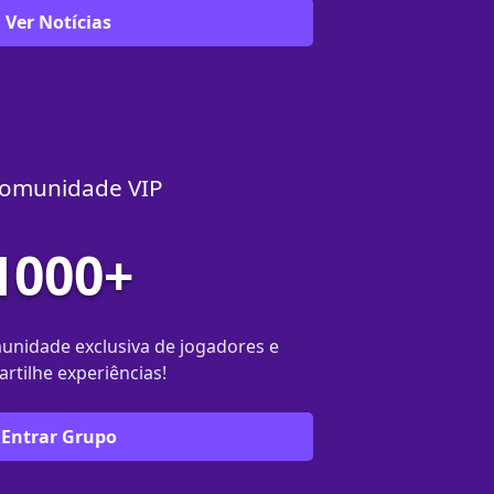
Ver Notícias
Comunidade VIP
1000+
unidade exclusiva de jogadores e
rtilhe experiências!
Entrar Grupo