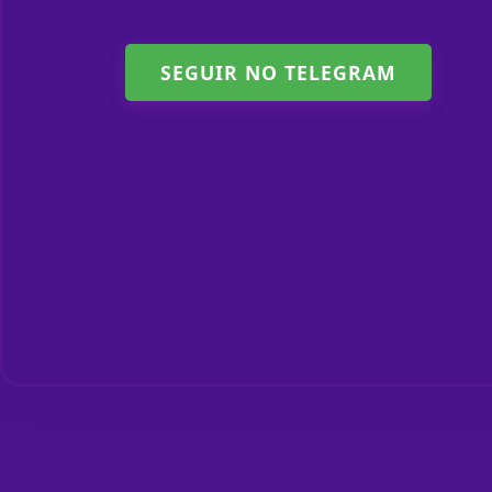
SEGUIR NO TELEGRAM