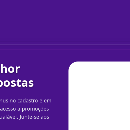
lhor
postas
nus no cadastro e em
 acesso a promoções
ualável. Junte-se aos