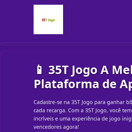
📱 35T Jogo A Me
Plataforma de A
Cadastre-se na 35T Jogo para ganhar b
cada recarga. Com a 35T Jogo, você te
incríveis e uma experiência de jogo inig
vencedores agora!