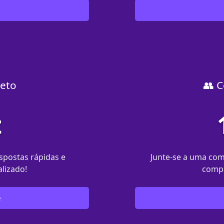
reto
👥 
t
espostas rápidas e
Junte-se a uma com
lizado!
compa
e