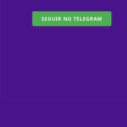
SEGUIR NO TELEGRAM