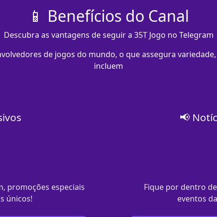
📱 Benefícios do Canal
Descubra as vantagens de seguir a 35T Jogo no Telegram
volvedores de jogos do mundo, o que assegura variedade,
incluem
sivos
📢 Notí
m, promoções especiais
Fique por dentro d
s únicos!
eventos da