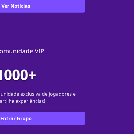
Ver Notícias
Comunidade VIP
1000+
unidade exclusiva de jogadores e
rtilhe experiências!
Entrar Grupo