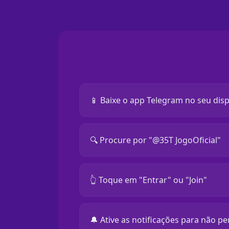
📱 Baixe o app Telegram no seu disp
🔍 Procure por "@35T JogoOficial"
👆 Toque em "Entrar" ou "Join"
🔔 Ative as notificações para não p