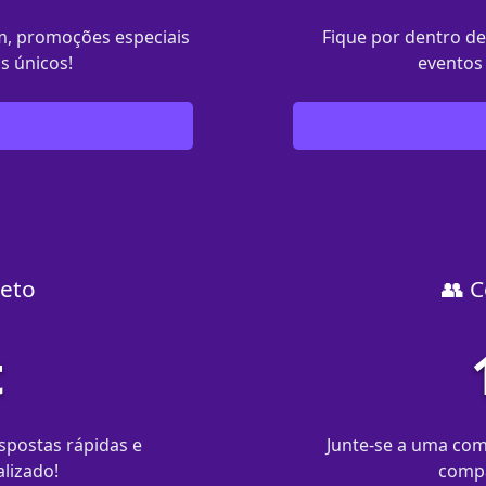
m, promoções especiais
Fique por dentro d
s únicos!
eventos
reto
👥 
t
espostas rápidas e
Junte-se a uma com
lizado!
compa