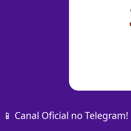
📱 Canal Oficial no Telegram!