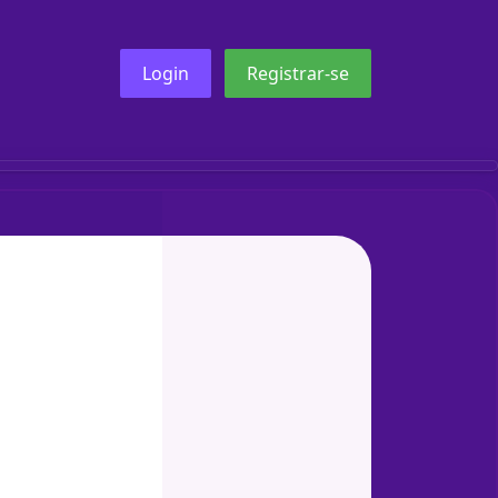
Login
Registrar-se