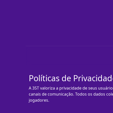
Políticas de Privacida
A 35T valoriza a privacidade de seus usuár
canais de comunicação. Todos os dados cole
jogadores.