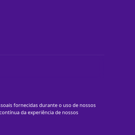
ssoais fornecidas durante o uso de nossos
 contínua da experiência de nossos