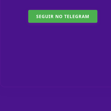
SEGUIR NO TELEGRAM