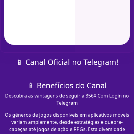
📱 Canal Oficial no Telegram!
📱 Benefícios do Canal
Descubra as vantagens de seguir a 356X Com Login no
Telegram
Os gêneros de jogos disponíveis em aplicativos móveis
variam amplamente, desde estratégias e quebra-
cabeças até jogos de ação e RPGs. Esta diversidade