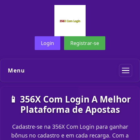
Login
Registrar-se
Menu
📱 356X Com Login A Melhor
Plataforma de Apostas
Cadastre-se na 356X Com Login para ganhar
bônus no cadastro e em cada recarga. Com a