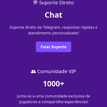
💬 Suporte Direto
Chat
Suporte direto via Telegram, respostas rápidas e
atendimento personalizado!
Falar Suporte
👥 Comunidade VIP
1000+
Junte-se a uma comunidade exclusiva de
jogadores e compartilhe experiências!