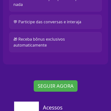
nada
💬 Participe das conversas e interaja
🎁 Receba bônus exclusivos
automaticamente
SEGUIR AGORA
Acessos