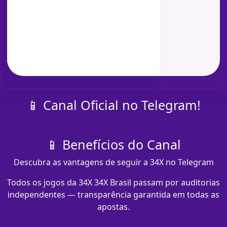
📱 Canal Oficial no Telegram!
📱 Benefícios do Canal
Descubra as vantagens de seguir a 34X no Telegram
Todos os jogos da 34X 34X Brasil passam por auditorias
independentes — transparência garantida em todas as
apostas.