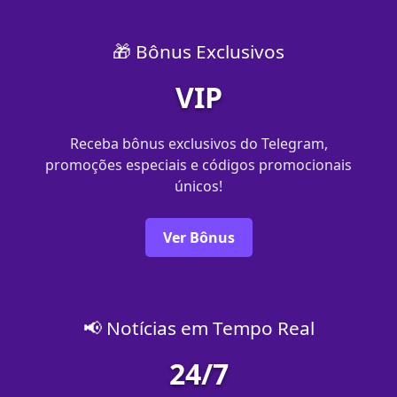
🎁 Bônus Exclusivos
VIP
Receba bônus exclusivos do Telegram,
promoções especiais e códigos promocionais
únicos!
Ver Bônus
📢 Notícias em Tempo Real
24/7