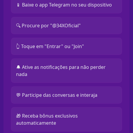
📱 Baixe o app Telegram no seu dispositivo
🔍 Procure por "@34XOficial"
👆 Toque em "Entrar" ou "Join"
🔔 Ative as notificações para não perder
nada
💬 Participe das conversas e interaja
🎁 Receba bônus exclusivos
automaticamente