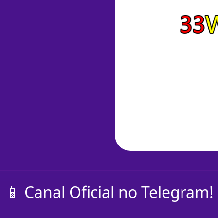
📱 Canal Oficial no Telegram!