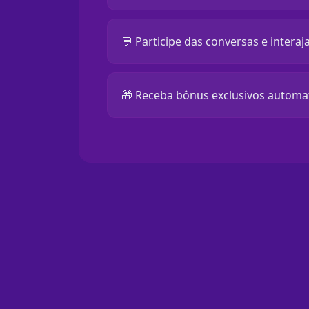
💬 Participe das conversas e interaj
🎁 Receba bônus exclusivos autom