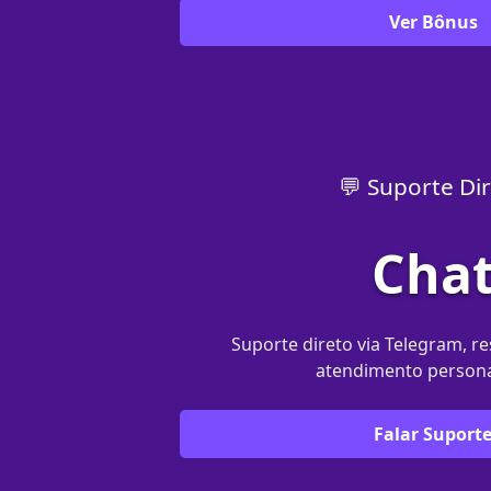
Ver Bônus
💬 Suporte Di
Cha
Suporte direto via Telegram, r
atendimento persona
Falar Suport