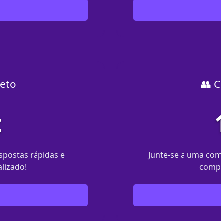
reto
👥 
t
espostas rápidas e
Junte-se a uma com
lizado!
compa
e