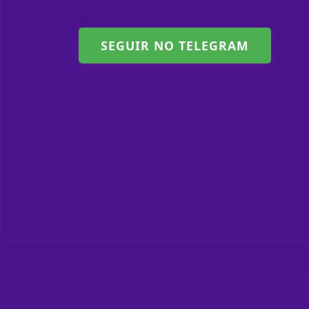
SEGUIR NO TELEGRAM