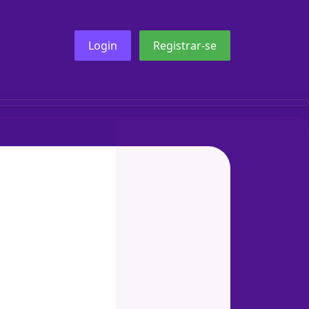
Login
Registrar-se