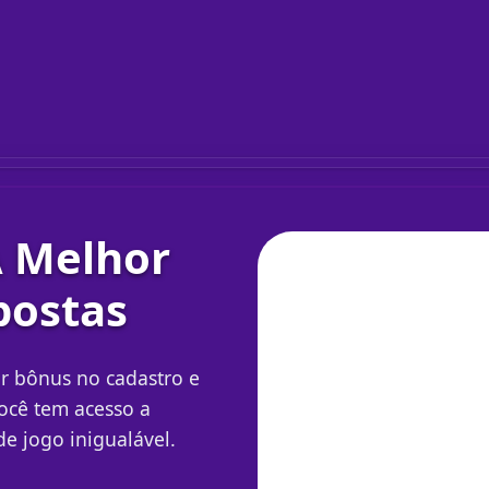
A Melhor
postas
r bônus no cadastro e
ocê tem acesso a
e jogo inigualável.