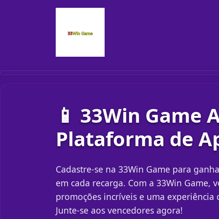
📱 33Win Game 
Plataforma de A
Cadastre-se na 33Win Game para ganha
em cada recarga. Com a 33Win Game, v
promoções incríveis e uma experiência d
Junte-se aos vencedores agora!