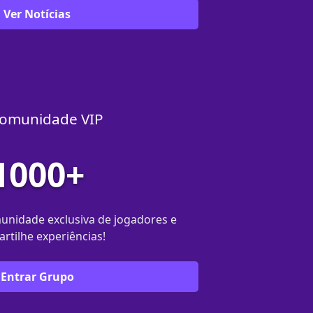
Ver Notícias
Comunidade VIP
1000+
unidade exclusiva de jogadores e
rtilhe experiências!
Entrar Grupo