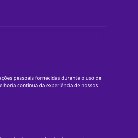
ações pessoais fornecidas durante o uso de
elhoria contínua da experiência de nossos