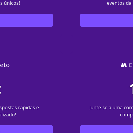
s únicos!
eventos da
reto
👥 
t
espostas rápidas e
Junte-se a uma com
lizado!
compa
e