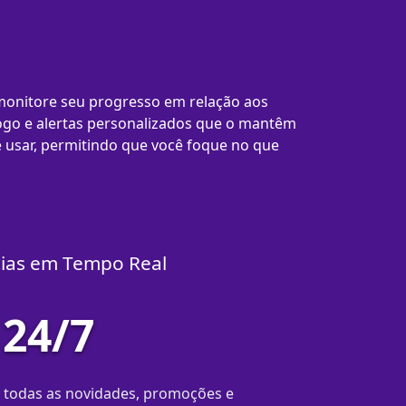
onitore seu progresso em relação aos
 jogo e alertas personalizados que o mantêm
e usar, permitindo que você foque no que
cias em Tempo Real
24/7
e todas as novidades, promoções e