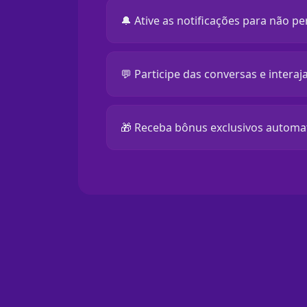
🔔 Ative as notificações para não p
💬 Participe das conversas e interaj
🎁 Receba bônus exclusivos autom