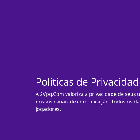
Políticas de Privacida
A 2Vpg.Com valoriza a privacidade de seus
nossos canais de comunicação. Todos os dad
jogadores.