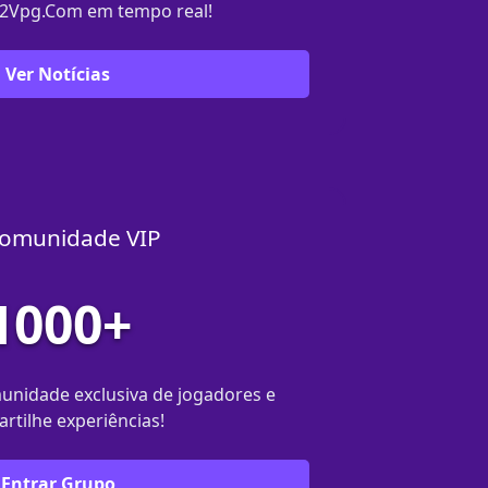
 2Vpg.Com em tempo real!
Ver Notícias
Comunidade VIP
1000+
unidade exclusiva de jogadores e
rtilhe experiências!
Entrar Grupo