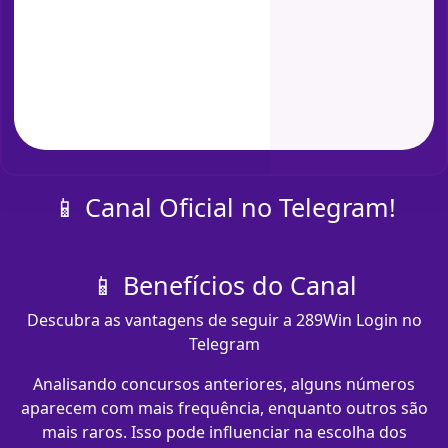
📱 Canal Oficial no Telegram!
📱 Benefícios do Canal
Descubra as vantagens de seguir a 289Win Login no
Telegram
Analisando concursos anteriores, alguns números
aparecem com mais frequência, enquanto outros são
mais raros. Isso pode influenciar na escolha dos