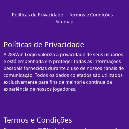
Políticas de Privacidade
Termos e Condições
Sitemap
Políticas de Privacidade
A 289Win Login valoriza a privacidade de seus usuários
e está empenhada em proteger todas as informações
pessoais fornecidas durante o uso de nossos canais de
comunicação. Todos os dados coletados são utilizados
exclusivamente para fins de melhoria contínua da
experiência de nossos jogadores.
Termos e Condições