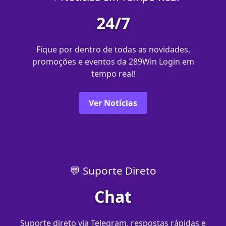
24/7
Fique por dentro de todas as novidades,
promoções e eventos da 289Win Login em
tempo real!
Ver Notícias
💬 Suporte Direto
Chat
Suporte direto via Telegram, respostas rápidas e