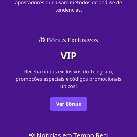
apostadores que usam métodos de análise de
tendências.
🎁 Bônus Exclusivos
VIP
Receba bônus exclusivos do Telegram,
promoções especiais e códigos promocionais
únicos!
Ver Bônus
📢 Notícias em Tempo Real