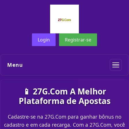
Login
Registrar-se
Menu
📱 27G.Com A Melhor
Plataforma de Apostas
Cadastre-se na 27G.Com para ganhar bônus no
cadastro e em cada recarga. Com a 27G.Com, você