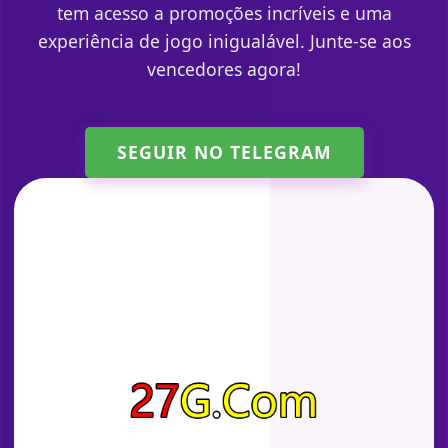
tem acesso a promoções incríveis e uma
experiência de jogo inigualável. Junte-se aos
vencedores agora!
SEGUIR NO TELEGRAM