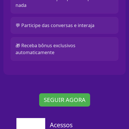
nada
💬 Participe das conversas e interaja
🎁 Receba bônus exclusivos
automaticamente
SEGUIR AGORA
Acessos