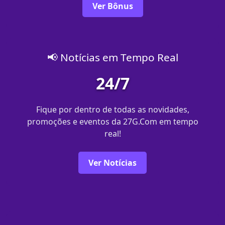
Ver Bônus
📢 Notícias em Tempo Real
24/7
Fique por dentro de todas as novidades,
promoções e eventos da 27G.Com em tempo
real!
Ver Notícias