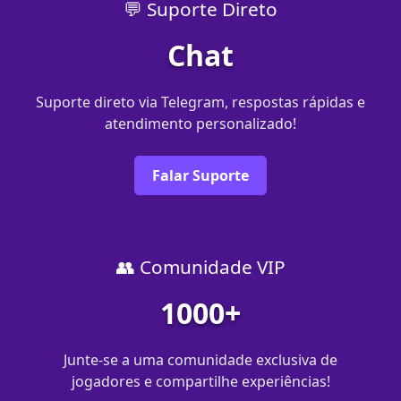
💬 Suporte Direto
Chat
Suporte direto via Telegram, respostas rápidas e
atendimento personalizado!
Falar Suporte
👥 Comunidade VIP
1000+
Junte-se a uma comunidade exclusiva de
jogadores e compartilhe experiências!