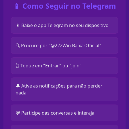
📱 Como Seguir no Telegram
📱 Baixe o app Telegram no seu dispositivo
🔍 Procure por "@222Win BaixarOficial"
👆 Toque em "Entrar" ou "Join"
🔔 Ative as notificações para não perder
nada
💬 Participe das conversas e interaja