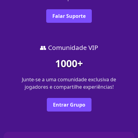
Falar Suporte
👥 Comunidade VIP
1000+
Junte-se a uma comunidade exclusiva de
jogadores e compartilhe experiências!
Entrar Grupo