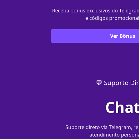
Receba bônus exclusivos do Telegra
e códigos promocionai
Ver Bônus
💬 Suporte Di
Cha
Suporte direto via Telegram, r
atendimento persona