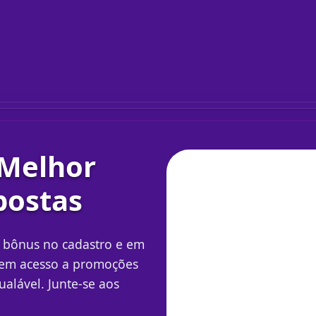
 Melhor
postas
 bônus no cadastro e em
tem acesso a promoções
ualável. Junte-se aos