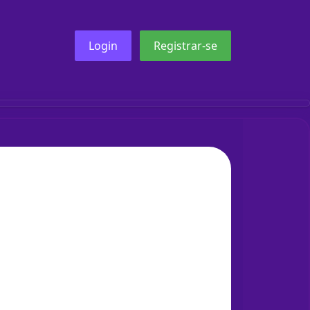
Login
Registrar-se