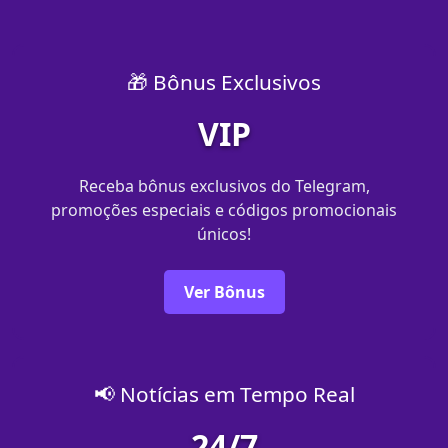
🎁 Bônus Exclusivos
VIP
Receba bônus exclusivos do Telegram,
promoções especiais e códigos promocionais
únicos!
Ver Bônus
📢 Notícias em Tempo Real
24/7