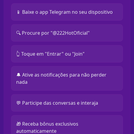
📱 Baixe o app Telegram no seu dispositivo
🔍 Procure por "@222HotOficial"
👆 Toque em "Entrar" ou "Join"
🔔 Ative as notificações para não perder
nada
💬 Participe das conversas e interaja
🎁 Receba bônus exclusivos
automaticamente