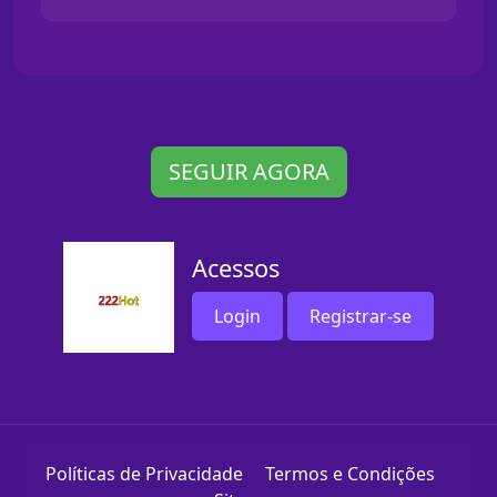
SEGUIR AGORA
Acessos
Login
Registrar-se
Políticas de Privacidade
Termos e Condições