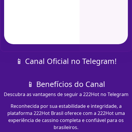
📱 Canal Oficial no Telegram!
📱 Benefícios do Canal
Descubra as vantagens de seguir a 222Hot no Telegram
Reconhecida por sua estabilidade e integridade, a
plataforma 222Hot Brasil oferece com a 222Hot uma
experiência de cassino completa e confiável para os
brasileiros.